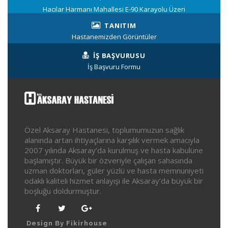
Hacılar Harmanı Mahallesi E-90 Karayolu Üzeri
TANITIM
Hastanemizden Görüntüler
İŞ BAŞVURUSU
İş Başvuru Formu
Özel Aksaray Hastanesi, toplumumuzun sağlık
alanında artan ihtiyaçlarına karşılık vermek amacıyla
2007 yılında Aksaray’da kurulmuş ve hasta kabulüne
başlamıştır. Büyük bir özveriyle çalışan sahasında
uzman doktorları, güler yüzlü ve hasta memnuniyeti
odaklı kaliteli hizmet anlayışı ile Aksaray’da büyük bir
boşluğu doldurmuştur.
Design By Fikirhouse