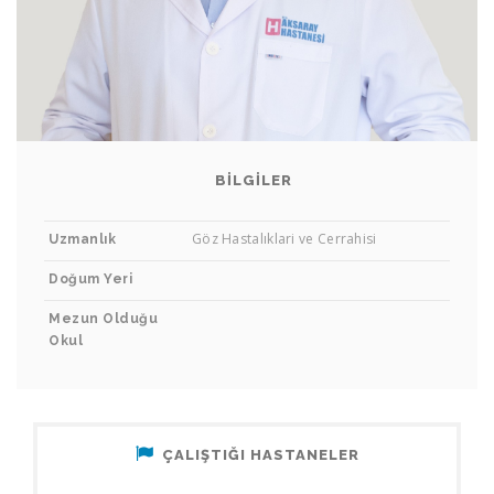
BILGILER
Op. Dr. Fevzi ÇELİK
Göz Hastalıklari ve Cerrahisi
Uzmanlık
GÖZ HASTALIKLARI VE CERRAHISI
Doğum Yeri
Mezun Olduğu
Okul
ÇALIŞTIĞI HASTANELER