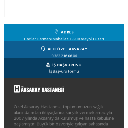
ADRES
Hacılar Harmanı Mahallesi E-90 Karayolu Üzeri
ALO ÖZEL AKSARAY
0 382 216 06 06
İŞ BAŞVURUSU
İş Başvuru Formu
Özel Aksaray Hastanesi, toplumumuzun sağlık
alanında artan ihtiyaçlarına karşılık vermek amacıyla
2007 yılında Aksaray’da kurulmuş ve hasta kabulüne
başlamıştır. Büyük bir özveriyle çalışan sahasında