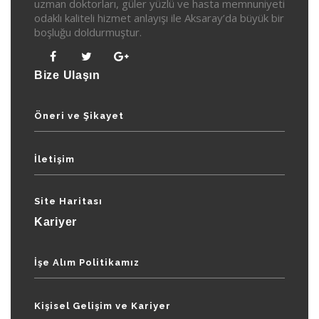
uzman doktorları, güler yüzlü ve hasta memnuniyeti
odaklı kaliteli hizmet anlayışı ile Aksaray’da büyük bir
boşluğu doldurmuştur.
Bize Ulaşın
Öneri ve Şikayet
İletişim
Site Haritası
Kariyer
İşe Alım Politikamız
Kişisel Gelişim ve Kariyer