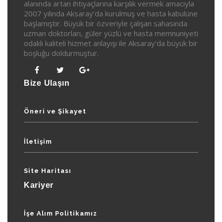
alanında artan ihtiyaçlarına karşılık vermek amacıyla
2007 yılında Aksaray’da kurulmuş ve hasta kabulüne
başlamıştır. Büyük bir özveriyle çalışan sahasında
uzman doktorları, güler yüzlü ve hasta memnuniyeti
odaklı kaliteli hizmet anlayışı ile Aksaray’da büyük bir
boşluğu doldurmuştur.
Bize Ulaşın
Öneri ve Şikayet
İletişim
Site Haritası
Kariyer
İşe Alım Politikamız