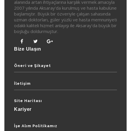
alanında artan ihtiyaçlarına karşılık vermek amacıyla
2007 yılında Aksaray’da kurulmuş ve hasta kabulüne
başlamıştır. Büyük bir özveriyle çalışan sahasında
uzman doktorları, güler yüzlü ve hasta memnuniyeti
odaklı kaliteli hizmet anlayışı ile Aksaray’da büyük bir
boşluğu doldurmuştur.
Bize Ulaşın
Öneri ve Şikayet
İletişim
Site Haritası
Kariyer
İşe Alım Politikamız