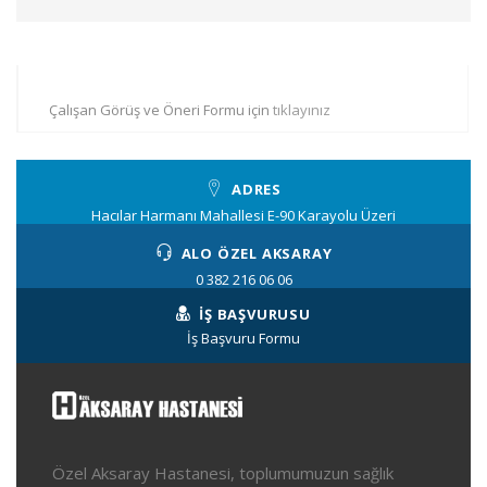
Çalışan Görüş ve Öneri Formu için
tıklayınız
ADRES
Hacılar Harmanı Mahallesi E-90 Karayolu Üzeri
ALO ÖZEL AKSARAY
0 382 216 06 06
İŞ BAŞVURUSU
İş Başvuru Formu
Özel Aksaray Hastanesi, toplumumuzun sağlık