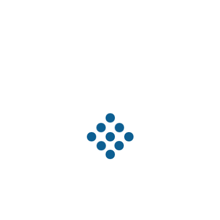
Hastane Kadromuz
Dt.Abdulkadir Baba
DIŞ HEKIMI
TANITIM