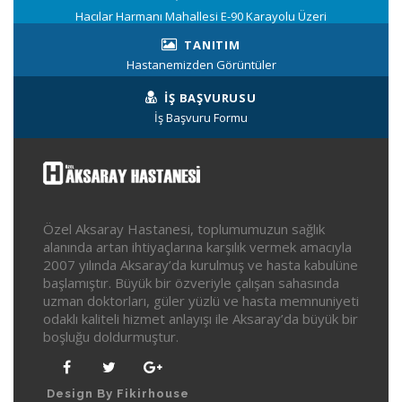
Hacılar Harmanı Mahallesi E-90 Karayolu Üzeri
TANITIM
Hastanemizden Görüntüler
İŞ BAŞVURUSU
İş Başvuru Formu
Özel Aksaray Hastanesi, toplumumuzun sağlık
alanında artan ihtiyaçlarına karşılık vermek amacıyla
2007 yılında Aksaray’da kurulmuş ve hasta kabulüne
başlamıştır. Büyük bir özveriyle çalışan sahasında
uzman doktorları, güler yüzlü ve hasta memnuniyeti
odaklı kaliteli hizmet anlayışı ile Aksaray’da büyük bir
boşluğu doldurmuştur.
Design By Fikirhouse