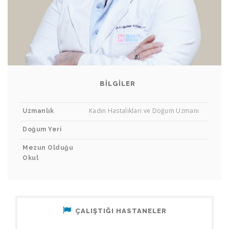
BILGILER
Op. Dr. A. Oğuzhan Ayparçası
Kadın Hastalıkları ve Doğum Uzmanı
Uzmanlık
KADIN HASTALIKLARI VE DOĞUM UZMANI
Doğum Yeri
Mezun Olduğu
Okul
ÇALIŞTIĞI HASTANELER