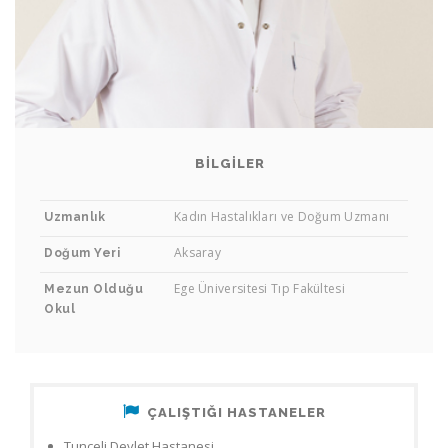
BILGILER
Op. Dr. Fatih Demirci
Kadın Hastalıkları ve Doğum Uzmanı
Uzmanlık
KADIN HASTALIKLARI VE DOĞUM UZMANI
Aksaray
Doğum Yeri
Ege Üniversitesi Tıp Fakültesi
Mezun Olduğu
Okul
ÇALIŞTIĞI HASTANELER
Tunceli Devlet Hastanesi