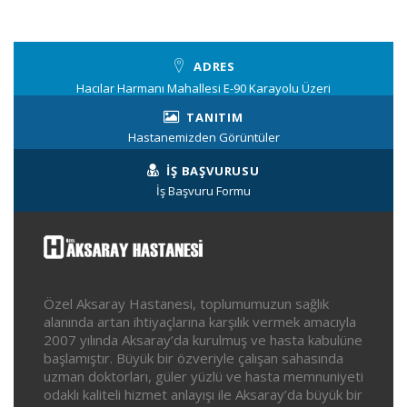
ADRES
Hacılar Harmanı Mahallesi E-90 Karayolu Üzeri
TANITIM
Hastanemizden Görüntüler
İŞ BAŞVURUSU
İş Başvuru Formu
Özel Aksaray Hastanesi, toplumumuzun sağlık
alanında artan ihtiyaçlarına karşılık vermek amacıyla
2007 yılında Aksaray’da kurulmuş ve hasta kabulüne
başlamıştır. Büyük bir özveriyle çalışan sahasında
uzman doktorları, güler yüzlü ve hasta memnuniyeti
odaklı kaliteli hizmet anlayışı ile Aksaray’da büyük bir