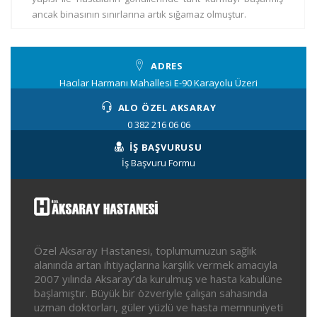
ancak binasının sınırlarına artık sığamaz olmuştur.
ADRES
Hacılar Harmanı Mahallesi E-90 Karayolu Üzeri
ALO ÖZEL AKSARAY
0 382 216 06 06
İŞ BAŞVURUSU
İş Başvuru Formu
Özel Aksaray Hastanesi, toplumumuzun sağlık
alanında artan ihtiyaçlarına karşılık vermek amacıyla
2007 yılında Aksaray’da kurulmuş ve hasta kabulüne
başlamıştır. Büyük bir özveriyle çalışan sahasında
uzman doktorları, güler yüzlü ve hasta memnuniyeti