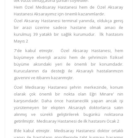
tek vücut olmuşçasına şunları söylediler:
Hem Özel Medisaray Hastanesi hem de Özel Aksaray
Hastanesi Aksarayımız için önemli kazanımlardır.
Özel Aksaray Hastanesi terminal yanında, oldukça geniş
bir arazi üzerine sadece hastane olmak amacı ile
kurulmuş 39 yataklı bir sağlık kurumudur. İlk hastasını
Mayıs 2
7'de kabul etmiştir. Özel Aksaray Hastanesi, hem
büyümeye elverişli arazisi hem de şehrimizin fiziksel
büyüme aksındaki yeri ile önemli bir konumdadır.
Kurucularının da desteği ile Aksaraylı hastalarımızın
güvenini ve itibarını kazanmıştır.
Özel Medisaray Hastanesi şehrin merkezinde, konum
olarak çok önemli bir nokta olan Eğri Minare' nin
karşısındadır. Daha önce hastanecilik yapan ancak işi
yürütemeyen bir ekipten Aksaraylı doktorlarca satın
alınmış ve sürekli geliştirilerek bugünkü noktasına
getirilmiştir. Medisaray Hastanesi de ilk hastasını Ocak 2
8’de kabul etmiştir. Medisaray Hastanesi doktor ortaklı
yapısı ile hastaların gönüllerinde taht kurmayı başarmış