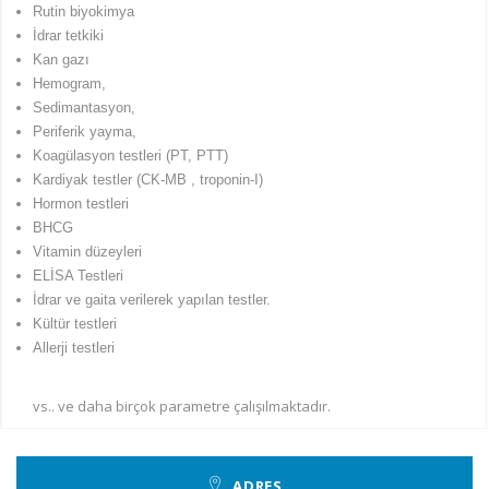
Rutin biyokimya
İdrar tetkiki
Kan gazı
Hemogram,
Sedimantasyon,
Periferik yayma,
Koagülasyon testleri (PT, PTT)
Kardiyak testler (CK-MB , troponin-I)
Hormon testleri
BHCG
Vitamin düzeyleri
ELİSA Testleri
İdrar ve gaita verilerek yapılan testler.
Kültür testleri
Allerji testleri
vs.. ve daha birçok parametre çalışılmaktadır.
ADRES