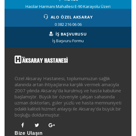
Hacılar Harmanı Mahallesi E-90 Karayolu Üzeri
ALO ÖZEL AKSARAY
0 382 216 06 06
İŞ BAŞVURUSU
İş Başvuru Formu
Özel Aksaray Hastanesi, toplumumuzun sağlık
alanında artan ihtiyaçlarına karşılık vermek amacıyla
2007 yılında Aksaray’da kurulmuş ve hasta kabulüne
başlamıştır. Büyük bir özveriyle çalışan sahasında
uzman doktorları, güler yüzlü ve hasta memnuniyeti
odaklı kaliteli hizmet anlayışı ile Aksaray’da büyük bir
boşluğu doldurmuştur.
Bize Ulaşın