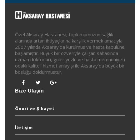
Özel Aksaray Hastanesi, toplumumuzun sağlık
alanında artan ihtiyaçlarına karşılık vermek amacıyla
2007 yılında Aksaray’da kurulmuş ve hasta kabulüne
başlamıştır. Büyük bir özveriyle çalışan sahasında
uzman doktorları, güler yüzlü ve hasta memnuniyeti
odaklı kaliteli hizmet anlayışı ile Aksaray’da büyük bir
boşluğu doldurmuştur.
Bize Ulaşın
Öneri ve Şikayet
İletişim