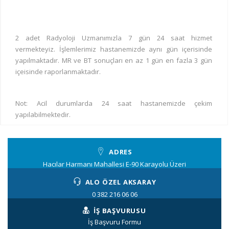
2 adet Radyoloji Uzmanımızla 7 gün 24 saat hizmet
vermekteyiz. İşlemlerimiz hastanemizde aynı gün içerisinde
yapılmaktadır. MR ve BT sonuçları en az 1 gün en fazla 3 gün
içeisinde raporlanmaktadır.
Not: Acil durumlarda 24 saat hastanemizde çekim
yapılabilmektedir.
ADRES
Hacılar Harmanı Mahallesi E-90 Karayolu Üzeri
ALO ÖZEL AKSARAY
0 382 216 06 06
İŞ BAŞVURUSU
İş Başvuru Formu