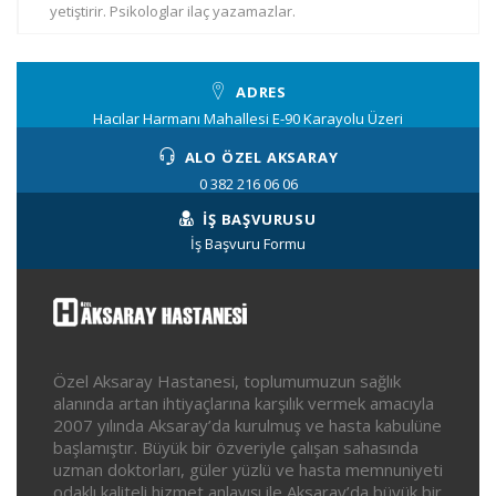
yetiştirir. Psikologlar ilaç yazamazlar.
ADRES
Hacılar Harmanı Mahallesi E-90 Karayolu Üzeri
ALO ÖZEL AKSARAY
0 382 216 06 06
İŞ BAŞVURUSU
İş Başvuru Formu
Özel Aksaray Hastanesi, toplumumuzun sağlık
alanında artan ihtiyaçlarına karşılık vermek amacıyla
2007 yılında Aksaray’da kurulmuş ve hasta kabulüne
başlamıştır. Büyük bir özveriyle çalışan sahasında
uzman doktorları, güler yüzlü ve hasta memnuniyeti
odaklı kaliteli hizmet anlayışı ile Aksaray’da büyük bir