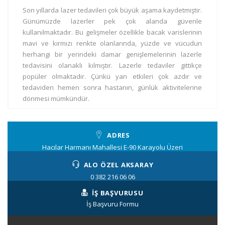
Son yıllarda lazer tedavileri çok büyük aşama kaydetmiştir.
Günümüzde lazerler pek çok alanda güvenle
kullanılmaktadır. Bu gelişmeler özellikle bacak varislerinin
mavi ve kırmızı renkte olanlarında, yüzde ve vücudun
herhangi bir yerindeki damar genişlemelerinin lazerle
tedavisini olanaklı kılmıştır. Lazerle tedaviler gittikçe
popüler olmaktadır. Çünkü yan etkileri çok azdır ve
tedaviden hemen sonra hastanın, günlük aktivitelerine
dönmesi mümkündür.
ADRES
Hacılar Harmanı Mahallesi E-90 Karayolu Üzeri
ALO ÖZEL AKSARAY
0 382 216 06 06
İŞ BAŞVURUSU
İş Başvuru Formu