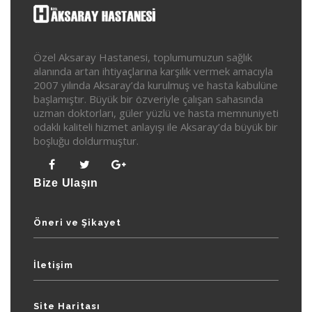
Özel Aksaray Hastanesi, toplumumuzun sağlık
alanında artan ihtiyaçlarına karşılık vermek amacıyla
2007 yılında Aksaray’da kurulmuş ve hasta kabulüne
başlamıştır. Büyük bir özveriyle çalışan sahasında
uzman doktorları, güler yüzlü ve hasta memnuniyeti
odaklı kaliteli hizmet anlayışı ile Aksaray’da büyük bir
boşluğu doldurmuştur.
Bize Ulaşın
Öneri ve Şikayet
İletişim
Site Haritası